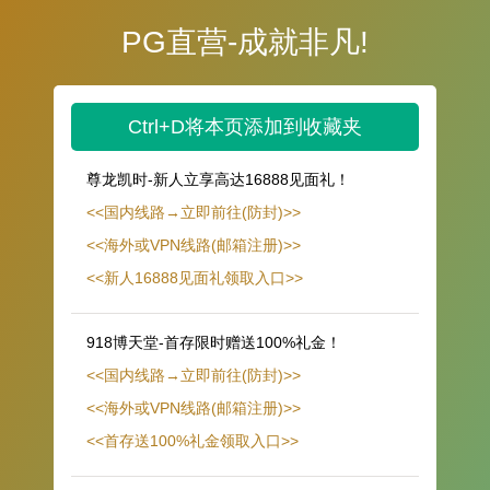
PG直营-成就非凡!
Ctrl+D将本页添加到收藏夹
尊龙凯时-新人立享高达16888见面礼！
<<国内线路→立即前往(防封)>>
<<海外或VPN线路(邮箱注册)>>
<<新人16888见面礼领取入口>>
918博天堂-首存限时赠送100%礼金！
<<国内线路→立即前往(防封)>>
<<海外或VPN线路(邮箱注册)>>
<<首存送100%礼金领取入口>>