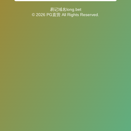
易记域名long.bet
© 2026 PG直营 All Rights Reserved.